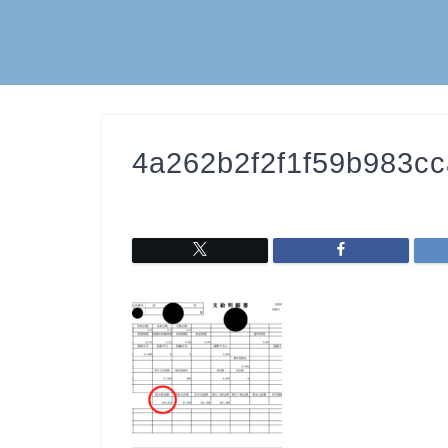
4a262b2f2f1f59b983c