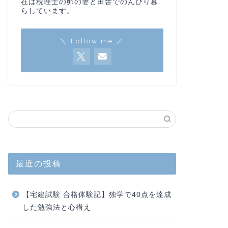
在は税理士の卵の妻と田舎でのんびり暮
らしています。
＼ Follow me ／
最近の投稿
【宅建試験 合格体験記】独学で40点を達成
した勉強法と心構え