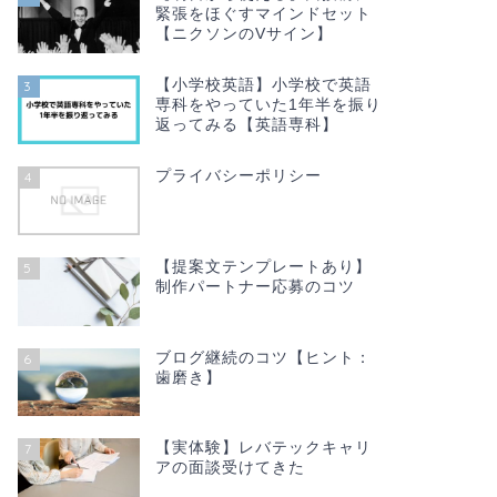
緊張をほぐすマインドセット
【ニクソンのVサイン】
【小学校英語】小学校で英語
3
専科をやっていた1年半を振り
返ってみる【英語専科】
プライバシーポリシー
4
【提案文テンプレートあり】
5
制作パートナー応募のコツ
ブログ継続のコツ【ヒント：
6
歯磨き】
【実体験】レバテックキャリ
7
アの面談受けてきた