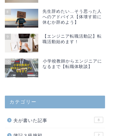
先生辞めたい…そう思った人
8
へのアドバイス【体壊す前に
休むか辞めよう】
【エンジニア転職活動記】転
9
職活動始めます！
小学校教師からエンジニアに
10
なるまで【転職体験談】
カテゴリー
夫が書いた記事
8
簿記３級挑戦
2