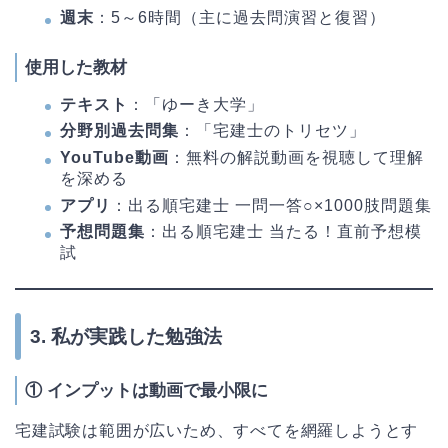
週末
：5～6時間（主に過去問演習と復習）
使用した教材
テキスト
：「ゆーき大学」
分野別過去問集
：「宅建士のトリセツ」
YouTube動画
：無料の解説動画を視聴して理解
を深める
アプリ
：出る順宅建士 一問一答○×1000肢問題集
予想問題集
：出る順宅建士 当たる！直前予想模
試
3. 私が実践した勉強法
①
インプットは動画で最小限に
宅建試験は範囲が広いため、すべてを網羅しようとす