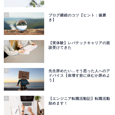
6
ブログ継続のコツ【ヒント：歯磨
き】
7
【実体験】レバテックキャリアの面
談受けてきた
8
先生辞めたい…そう思った人へのア
ドバイス【体壊す前に休むか辞めよ
う】
9
【エンジニア転職活動記】転職活動
始めます！