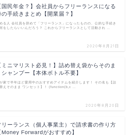
【国民年金？】会社員からフリーランスになる
時の手続きまとめ【開業届？】
める人 会社員を辞めて「フリーランス」になったものの、公的な手続き
何をしたらいいんだろう？ これからフリーランスとして活動され …
2020年8月21日
【ミニマリスト必見！】詰め替え袋からそのま
まシャンプー【本体ボトル不要】
が家で半年ほど愛用中のおすすめアイテムを紹介します！ その名も【詰
替えそのまま ワンセット】！ (function(b,c …
2020年8月20日
フリーランス（個人事業主）で請求書の作り方
Money Forwardがおすすめ】