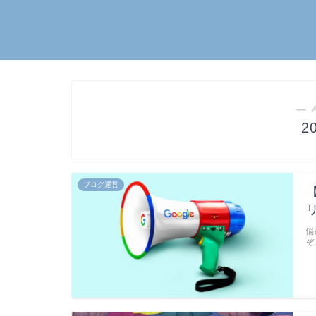
― 
2
ブログ運営
悩
ぞ