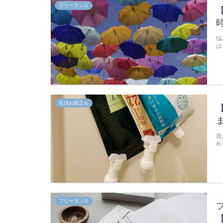
フリーランス
悩
は
生活お役立ち
我
め
フリーランス
【