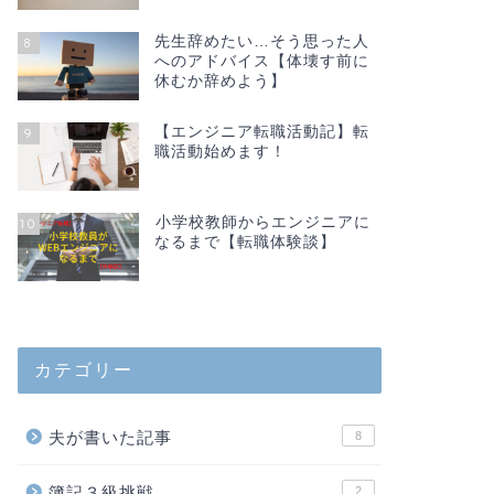
先生辞めたい…そう思った人
8
へのアドバイス【体壊す前に
休むか辞めよう】
【エンジニア転職活動記】転
9
職活動始めます！
小学校教師からエンジニアに
10
なるまで【転職体験談】
カテゴリー
夫が書いた記事
8
簿記３級挑戦
2