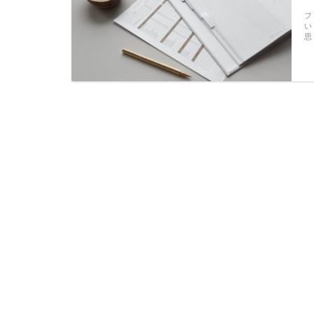
フ
い
思