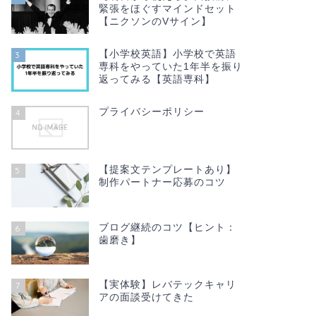
緊張をほぐすマインドセット
【ニクソンのVサイン】
【小学校英語】小学校で英語
3
専科をやっていた1年半を振り
返ってみる【英語専科】
プライバシーポリシー
4
【提案文テンプレートあり】
5
制作パートナー応募のコツ
ブログ継続のコツ【ヒント：
6
歯磨き】
【実体験】レバテックキャリ
7
アの面談受けてきた