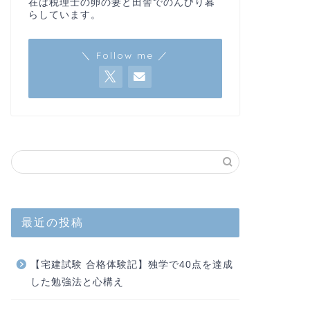
在は税理士の卵の妻と田舎でのんびり暮
らしています。
＼ Follow me ／
最近の投稿
【宅建試験 合格体験記】独学で40点を達成
した勉強法と心構え