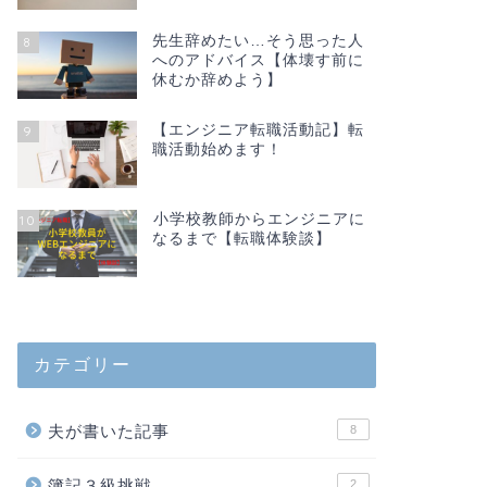
先生辞めたい…そう思った人
8
へのアドバイス【体壊す前に
休むか辞めよう】
【エンジニア転職活動記】転
9
職活動始めます！
小学校教師からエンジニアに
10
なるまで【転職体験談】
カテゴリー
夫が書いた記事
8
簿記３級挑戦
2