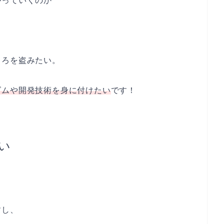
がっていくのか
ころを盗みたい。
ズムや開発技術を身に付けたい
です！
い
すし、