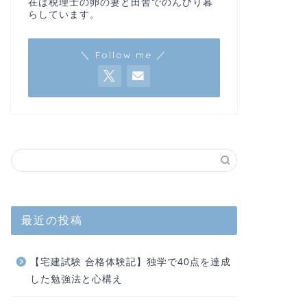
在は税理士の卵の妻と田舎でのんびり暮
らしています。
＼ Follow me ／
最近の投稿
【宅建試験 合格体験記】独学で40点を達成
した勉強法と心構え