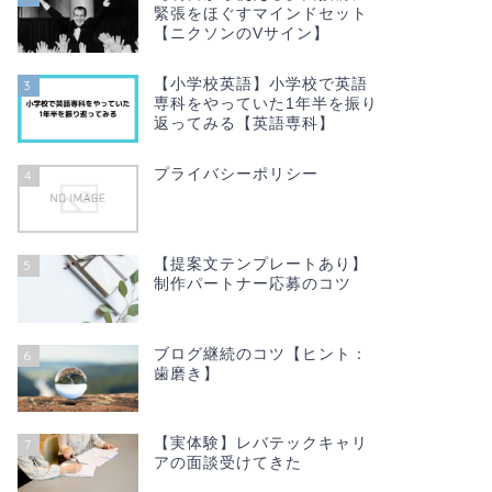
緊張をほぐすマインドセット
【ニクソンのVサイン】
【小学校英語】小学校で英語
3
専科をやっていた1年半を振り
返ってみる【英語専科】
プライバシーポリシー
4
【提案文テンプレートあり】
5
制作パートナー応募のコツ
ブログ継続のコツ【ヒント：
6
歯磨き】
【実体験】レバテックキャリ
7
アの面談受けてきた