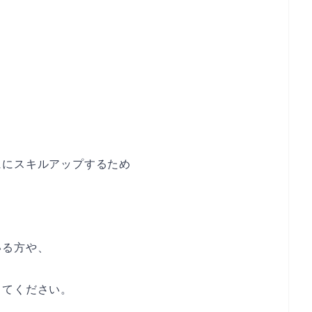
ににスキルアップするため
いる方や、
してください。