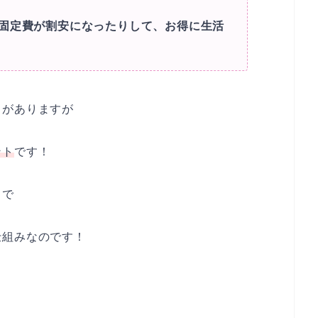
固定費が割安になったりして、お得に生活
スがありますが
ント
です！
とで
仕組みなのです！
。