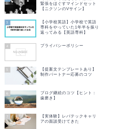
緊張をほぐすマインドセット
【ニクソンのVサイン】
【小学校英語】小学校で英語
3
専科をやっていた1年半を振り
返ってみる【英語専科】
プライバシーポリシー
4
【提案文テンプレートあり】
5
制作パートナー応募のコツ
ブログ継続のコツ【ヒント：
6
歯磨き】
【実体験】レバテックキャリ
7
アの面談受けてきた