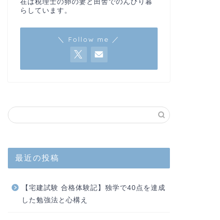
在は税理士の卵の妻と田舎でのんびり暮
らしています。
＼ Follow me ／
最近の投稿
【宅建試験 合格体験記】独学で40点を達成
した勉強法と心構え