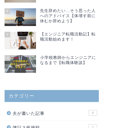
先生辞めたい…そう思った人
8
へのアドバイス【体壊す前に
休むか辞めよう】
【エンジニア転職活動記】転
9
職活動始めます！
小学校教師からエンジニアに
10
なるまで【転職体験談】
カテゴリー
夫が書いた記事
8
簿記３級挑戦
2