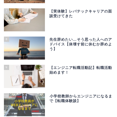
7
【実体験】レバテックキャリアの面
談受けてきた
8
先生辞めたい…そう思った人へのア
ドバイス【体壊す前に休むか辞めよ
う】
9
【エンジニア転職活動記】転職活動
始めます！
10
小学校教師からエンジニアになるま
で【転職体験談】