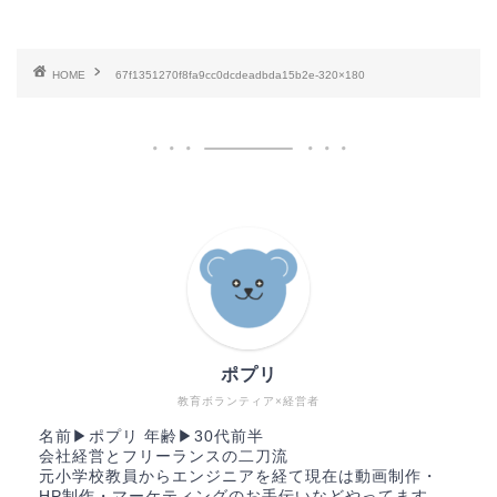
HOME
67f1351270f8fa9cc0dcdeadbda15b2e-320×180
ポプリ
教育ボランティア×経営者
名前▶︎ポプリ 年齢▶︎30代前半
会社経営とフリーランスの二刀流
元小学校教員からエンジニアを経て現在は動画制作・
HP制作・マーケティングのお手伝いなどやってます。