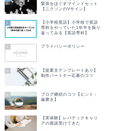
緊張をほぐすマインドセット
【ニクソンのVサイン】
【小学校英語】小学校で英語
3
専科をやっていた1年半を振り
返ってみる【英語専科】
プライバシーポリシー
4
【提案文テンプレートあり】
5
制作パートナー応募のコツ
ブログ継続のコツ【ヒント：
6
歯磨き】
【実体験】レバテックキャリ
7
アの面談受けてきた