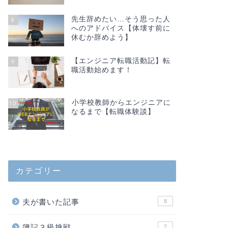
先生辞めたい…そう思った人
8
へのアドバイス【体壊す前に
休むか辞めよう】
【エンジニア転職活動記】転
9
職活動始めます！
小学校教師からエンジニアに
10
なるまで【転職体験談】
カテゴリー
夫が書いた記事
8
簿記３級挑戦
2