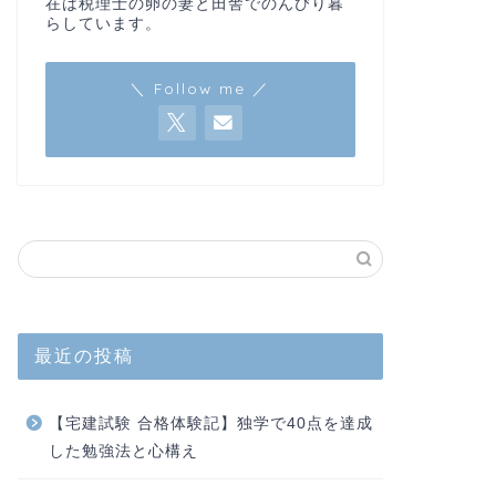
在は税理士の卵の妻と田舎でのんびり暮
らしています。
＼ Follow me ／
最近の投稿
【宅建試験 合格体験記】独学で40点を達成
した勉強法と心構え