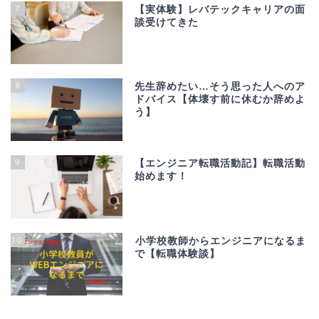
7
【実体験】レバテックキャリアの面
談受けてきた
8
先生辞めたい…そう思った人へのア
ドバイス【体壊す前に休むか辞めよ
う】
9
【エンジニア転職活動記】転職活動
始めます！
10
小学校教師からエンジニアになるま
で【転職体験談】