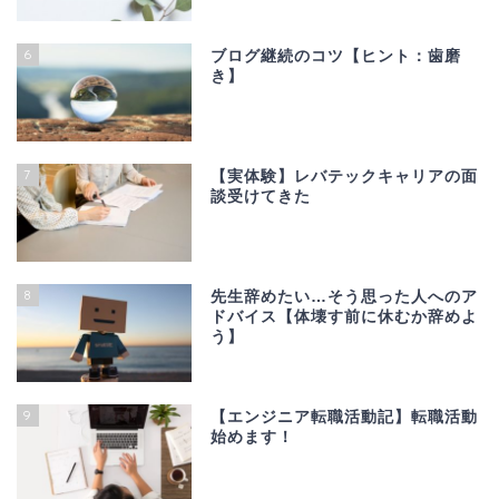
6
ブログ継続のコツ【ヒント：歯磨
き】
7
【実体験】レバテックキャリアの面
談受けてきた
8
先生辞めたい…そう思った人へのア
ドバイス【体壊す前に休むか辞めよ
う】
9
【エンジニア転職活動記】転職活動
始めます！