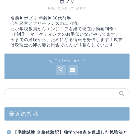
ポプリ
教育ボランティア×経営者
名前▶︎ポプリ 年齢▶︎30代前半
会社経営とフリーランスの二刀流
元小学校教員からエンジニアを経て現在は動画制作・
HP制作・マーケティングのお手伝いなどやってます。
今までの経験から、ためになる情報を発信します！現在
は税理士の卵の妻と田舎でのんびり暮らしています。
＼ Follow me ／
最近の投稿
【宅建試験 合格体験記】独学で40点を達成した勉強法と