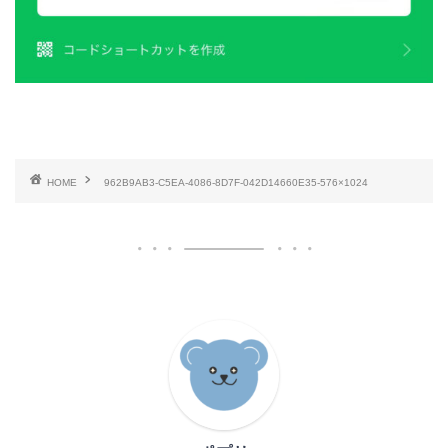
HOME
962B9AB3-C5EA-4086-8D7F-042D14660E35-576×1024