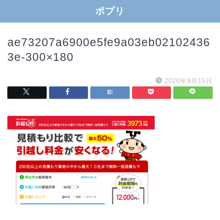
ポプリ
ae73207a6900e5fe9a03eb02102436
3e-300×180
2020年9月15日