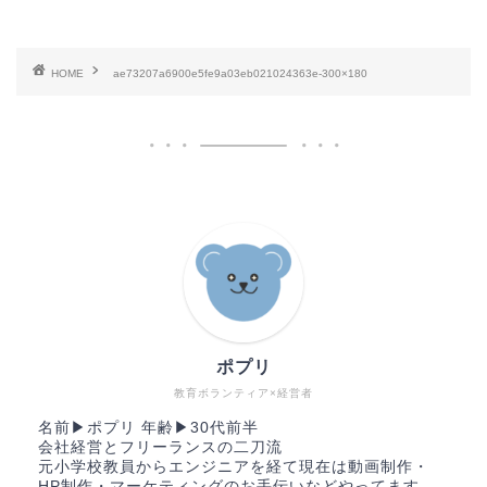
HOME
ae73207a6900e5fe9a03eb021024363e-300×180
ポプリ
教育ボランティア×経営者
名前▶︎ポプリ 年齢▶︎30代前半
会社経営とフリーランスの二刀流
元小学校教員からエンジニアを経て現在は動画制作・
HP制作・マーケティングのお手伝いなどやってます。