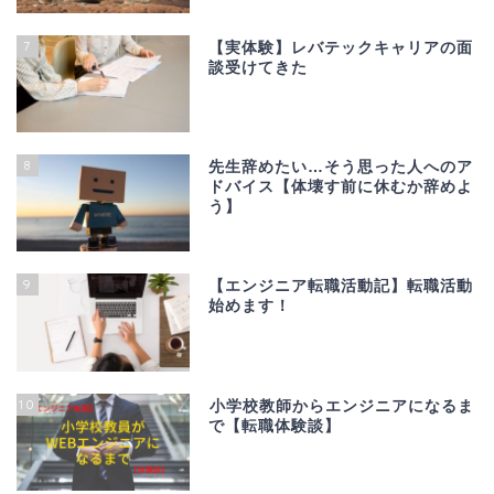
7
【実体験】レバテックキャリアの面
談受けてきた
8
先生辞めたい…そう思った人へのア
ドバイス【体壊す前に休むか辞めよ
う】
9
【エンジニア転職活動記】転職活動
始めます！
10
小学校教師からエンジニアになるま
で【転職体験談】