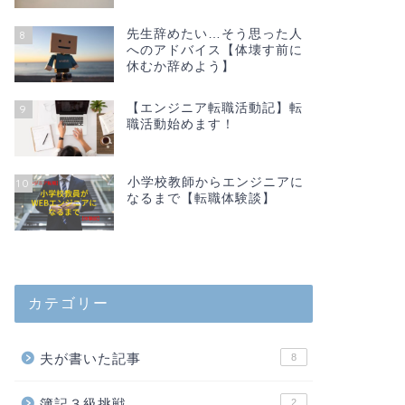
先生辞めたい…そう思った人
8
へのアドバイス【体壊す前に
休むか辞めよう】
【エンジニア転職活動記】転
9
職活動始めます！
小学校教師からエンジニアに
10
なるまで【転職体験談】
カテゴリー
夫が書いた記事
8
簿記３級挑戦
2