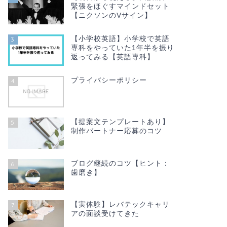
緊張をほぐすマインドセット
【ニクソンのVサイン】
【小学校英語】小学校で英語
3
専科をやっていた1年半を振り
返ってみる【英語専科】
プライバシーポリシー
4
【提案文テンプレートあり】
5
制作パートナー応募のコツ
ブログ継続のコツ【ヒント：
6
歯磨き】
【実体験】レバテックキャリ
7
アの面談受けてきた