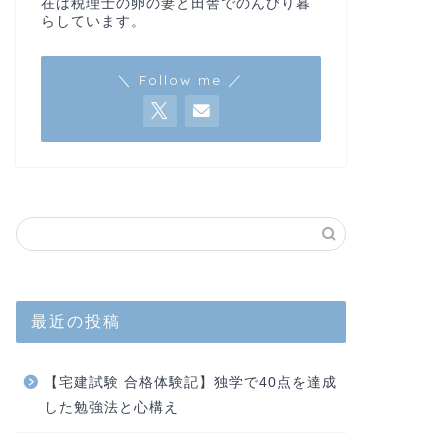
在は税理士の卵の妻と田舎でのんびり暮
らしています。
＼ Follow me ／
最近の投稿
【宅建試験 合格体験記】独学で40点を達成
した勉強法と心構え