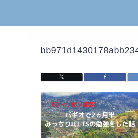
bb971d1430178abb234