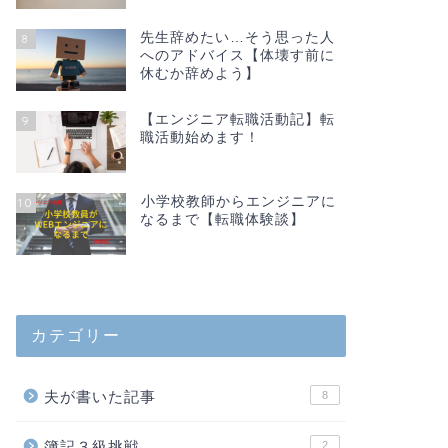
先生辞めたい…そう思った人
8
へのアドバイス【体壊す前に
休むか辞めよう】
【エンジニア転職活動記】転
9
職活動始めます！
小学校教師からエンジニアに
10
なるまで【転職体験談】
カテゴリー
夫が書いた記事
8
簿記３級挑戦
2