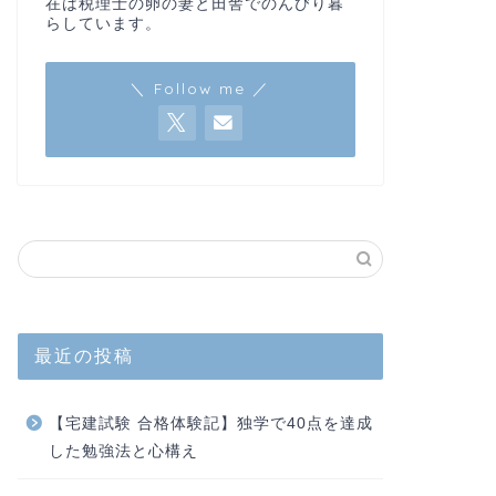
在は税理士の卵の妻と田舎でのんびり暮
らしています。
＼ Follow me ／
最近の投稿
【宅建試験 合格体験記】独学で40点を達成
した勉強法と心構え