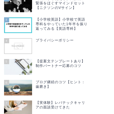
緊張をほぐすマインドセット
【ニクソンのVサイン】
【小学校英語】小学校で英語
3
専科をやっていた1年半を振り
返ってみる【英語専科】
プライバシーポリシー
4
【提案文テンプレートあり】
5
制作パートナー応募のコツ
ブログ継続のコツ【ヒント：
6
歯磨き】
【実体験】レバテックキャリ
7
アの面談受けてきた