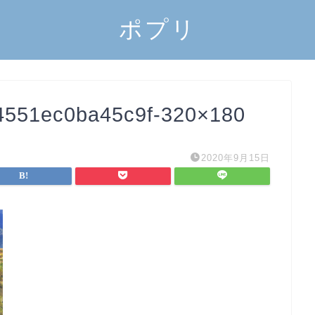
ポプリ
551ec0ba45c9f-320×180
2020年9月15日