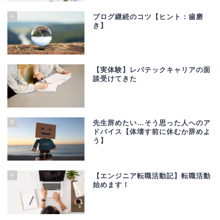
6
ブログ継続のコツ【ヒント：歯磨
き】
7
【実体験】レバテックキャリアの面
談受けてきた
8
先生辞めたい…そう思った人へのア
ドバイス【体壊す前に休むか辞めよ
う】
9
【エンジニア転職活動記】転職活動
始めます！