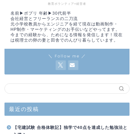
教育ボランティア×経営者
名前▶︎ポプリ 年齢▶︎30代前半
会社経営とフリーランスの二刀流
元小学校教員からエンジニアを経て現在は動画制作・
HP制作・マーケティングのお手伝いなどやってます。
今までの経験から、ためになる情報を発信します！現在
は税理士の卵の妻と田舎でのんびり暮らしています。
＼ Follow me ／
最近の投稿
【宅建試験 合格体験記】独学で40点を達成した勉強法と