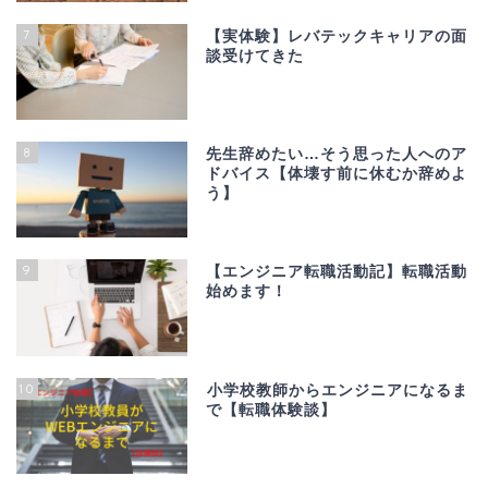
7
【実体験】レバテックキャリアの面
談受けてきた
8
先生辞めたい…そう思った人へのア
ドバイス【体壊す前に休むか辞めよ
う】
9
【エンジニア転職活動記】転職活動
始めます！
10
小学校教師からエンジニアになるま
で【転職体験談】