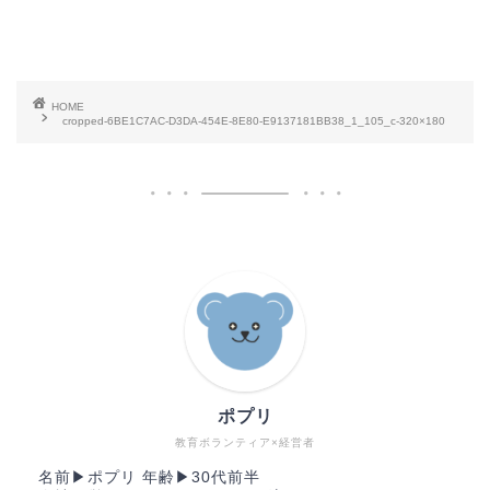
HOME
cropped-6BE1C7AC-D3DA-454E-8E80-E9137181BB38_1_105_c-320×180
ポプリ
教育ボランティア×経営者
名前▶︎ポプリ 年齢▶︎30代前半