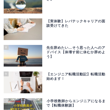
7
【実体験】レバテックキャリアの面
談受けてきた
8
先生辞めたい…そう思った人へのア
ドバイス【体壊す前に休むか辞めよ
う】
9
【エンジニア転職活動記】転職活動
始めます！
10
小学校教師からエンジニアになるま
で【転職体験談】