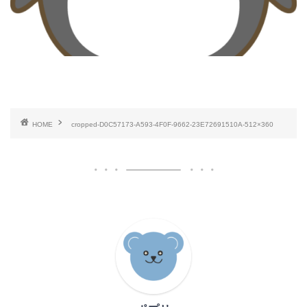
HOME
cropped-D0C57173-A593-4F0F-9662-23E72691510A-512×360