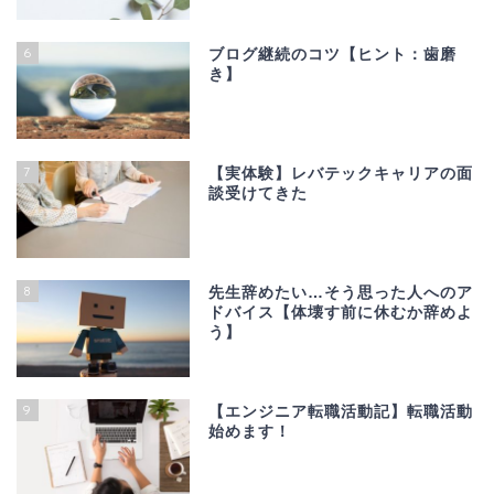
6
ブログ継続のコツ【ヒント：歯磨
き】
7
【実体験】レバテックキャリアの面
談受けてきた
8
先生辞めたい…そう思った人へのア
ドバイス【体壊す前に休むか辞めよ
う】
9
【エンジニア転職活動記】転職活動
始めます！