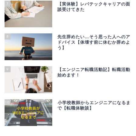
7
【実体験】レバテックキャリアの面
談受けてきた
8
先生辞めたい…そう思った人へのア
ドバイス【体壊す前に休むか辞めよ
う】
9
【エンジニア転職活動記】転職活動
始めます！
10
小学校教師からエンジニアになるま
で【転職体験談】