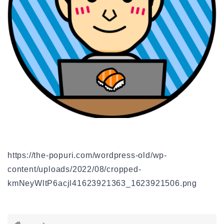
https://the-popuri.com/wordpress-old/wp-
content/uploads/2022/08/cropped-
kmNeyWltP6acjl41623921363_1623921506.png