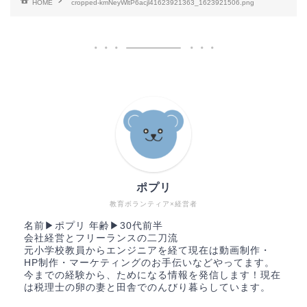
HOME
cropped-kmNeyWltP6acjl41623921363_1623921506.png
ポプリ
教育ボランティア×経営者
名前▶︎ポプリ 年齢▶︎30代前半
会社経営とフリーランスの二刀流
元小学校教員からエンジニアを経て現在は動画制作・
HP制作・マーケティングのお手伝いなどやってます。
今までの経験から、ためになる情報を発信します！現在
は税理士の卵の妻と田舎でのんびり暮らしています。