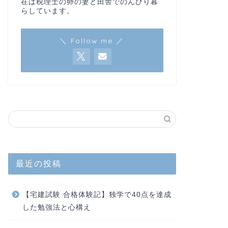
在は税理士の卵の妻と田舎でのんびり暮
らしています。
＼ Follow me ／
最近の投稿
【宅建試験 合格体験記】独学で40点を達成
した勉強法と心構え