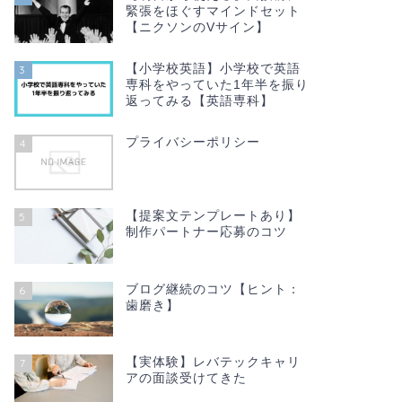
緊張をほぐすマインドセット
【ニクソンのVサイン】
【小学校英語】小学校で英語
3
専科をやっていた1年半を振り
返ってみる【英語専科】
プライバシーポリシー
4
【提案文テンプレートあり】
5
制作パートナー応募のコツ
ブログ継続のコツ【ヒント：
6
歯磨き】
【実体験】レバテックキャリ
7
アの面談受けてきた