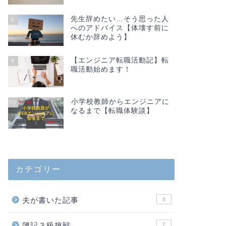
先生辞めたい…そう思った人
8
へのアドバイス【体壊す前に
休むか辞めよう】
【エンジニア転職活動記】転
9
職活動始めます！
小学校教師からエンジニアに
10
なるまで【転職体験談】
カテゴリー
夫が書いた記事
8
簿記３級挑戦
2