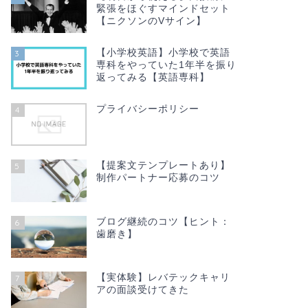
緊張をほぐすマインドセット
【ニクソンのVサイン】
【小学校英語】小学校で英語
3
専科をやっていた1年半を振り
返ってみる【英語専科】
プライバシーポリシー
4
【提案文テンプレートあり】
5
制作パートナー応募のコツ
ブログ継続のコツ【ヒント：
6
歯磨き】
【実体験】レバテックキャリ
7
アの面談受けてきた