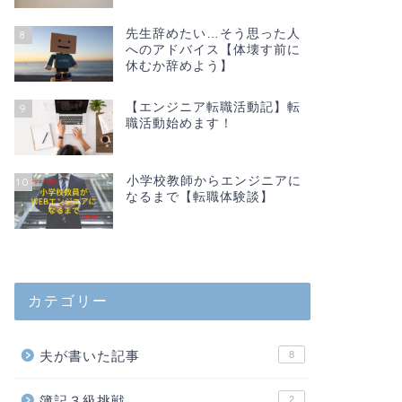
先生辞めたい…そう思った人
8
へのアドバイス【体壊す前に
休むか辞めよう】
【エンジニア転職活動記】転
9
職活動始めます！
小学校教師からエンジニアに
10
なるまで【転職体験談】
カテゴリー
夫が書いた記事
8
簿記３級挑戦
2