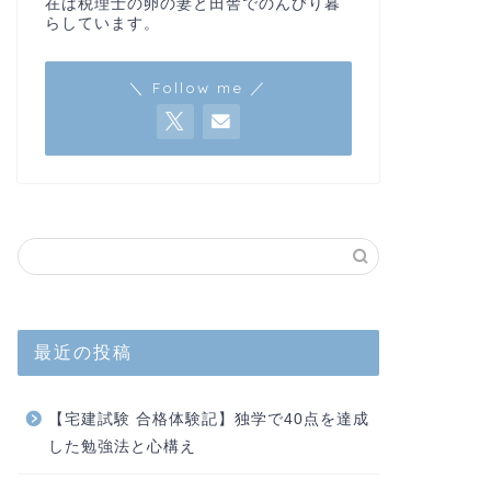
在は税理士の卵の妻と田舎でのんびり暮
らしています。
＼ Follow me ／
最近の投稿
【宅建試験 合格体験記】独学で40点を達成
した勉強法と心構え