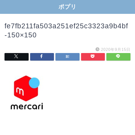
ポプリ
fe7fb211fa503a251ef25c3323a9b4bf
-150×150
2020年9月15日