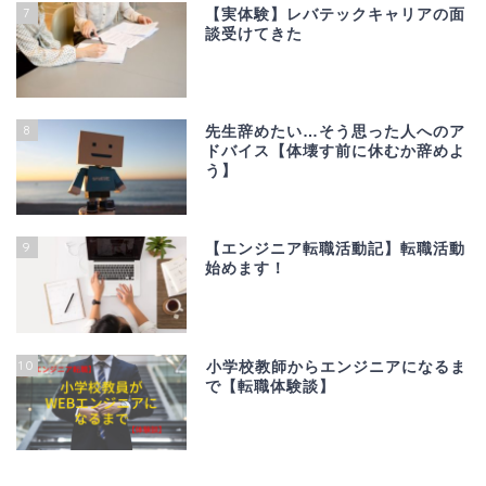
7
【実体験】レバテックキャリアの面
談受けてきた
8
先生辞めたい…そう思った人へのア
ドバイス【体壊す前に休むか辞めよ
う】
9
【エンジニア転職活動記】転職活動
始めます！
10
小学校教師からエンジニアになるま
で【転職体験談】