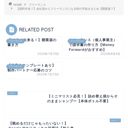
HOME
フリーランス
【国民年金？】会社員からフリーランスになる時の手続きまとめ【開業届？】
RELATED POST
【10分で出来る！】開業届の
フリーランス（個人事業主）
フリーランス
フリーランス
書き方
で請求書の作り方【Money
Forwardがおすすめ】
2020年7月13日
2020年8月4日
【提案文テンプレートあり】
フリーランス
制作パートナー応募のコツ
2020年7月23日
【ミニマリスト必見！】詰め替え袋からそ
のままシャンプー【本体ボトル不要】
【眺めるだけじゃもったいない！】