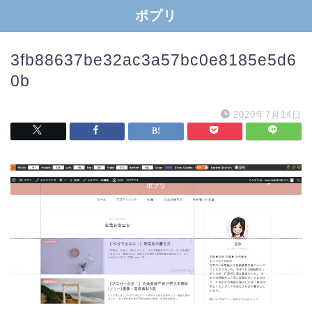
ポプリ
3fb88637be32ac3a57bc0e8185e5d6
0b
2020年7月14日