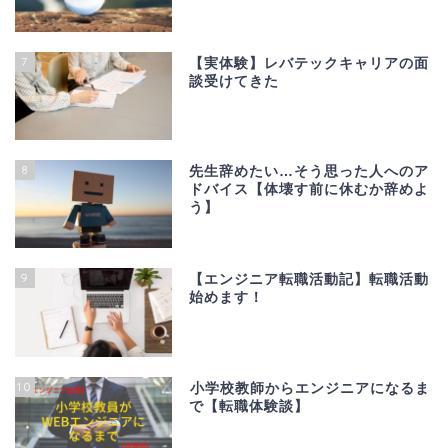
7
【実体験】レバテックキャリアの面
談受けてきた
8
先生辞めたい…そう思った人へのア
ドバイス【体壊す前に休むか辞めよ
う】
9
【エンジニア転職活動記】転職活動
始めます！
10
小学校教師からエンジニアになるま
で【転職体験談】