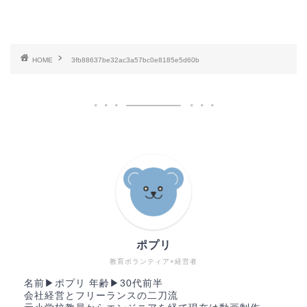
HOME
3fb88637be32ac3a57bc0e8185e5d60b
ポプリ
教育ボランティア×経営者
名前▶︎ポプリ 年齢▶︎30代前半
会社経営とフリーランスの二刀流