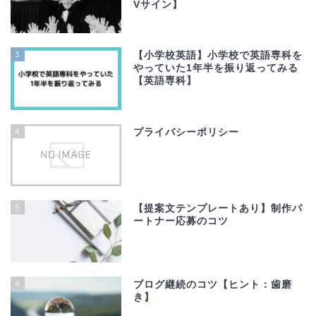
Vサイン】
3
【小学校英語】小学校で英語専科を
やっていた1年半を振り返ってみる
【英語専科】
4
プライバシーポリシー
5
【提案文テンプレートあり】制作パ
ートナー応募のコツ
6
ブログ継続のコツ【ヒント：歯磨
き】