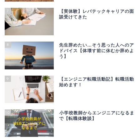
7
【実体験】レバテックキャリアの面
談受けてきた
8
先生辞めたい…そう思った人へのア
ドバイス【体壊す前に休むか辞めよ
う】
9
【エンジニア転職活動記】転職活動
始めます！
10
小学校教師からエンジニアになるま
で【転職体験談】