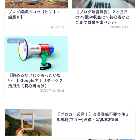
ブログ継続のコツ【ヒント：
【ブログ運営報告】２ヶ月目
歯磨き】
のPV数や収益は？初心者がど
こまで成果を出せたか
2020年7月3日
2020年7月1日
ブログ運営
【眺めるだけじゃもったいな
い！】Googleアナリティクス
活用法【初心者向け】
2020年8月26日
【ブロガー必見！】会員登録不要で使え
る無料(フリー)画像・写真素材5選