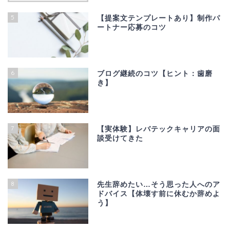
5
【提案文テンプレートあり】制作パ
ートナー応募のコツ
6
ブログ継続のコツ【ヒント：歯磨
き】
7
【実体験】レバテックキャリアの面
談受けてきた
8
先生辞めたい…そう思った人へのア
ドバイス【体壊す前に休むか辞めよ
う】