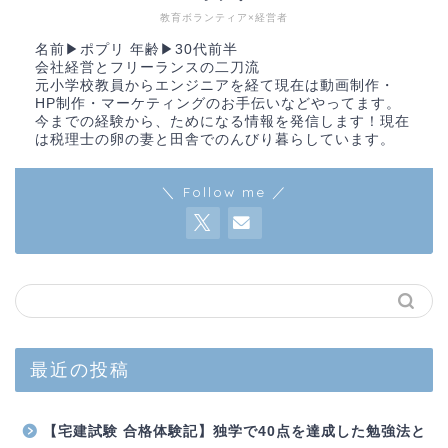
教育ボランティア×経営者
名前▶︎ポプリ 年齢▶︎30代前半
会社経営とフリーランスの二刀流
元小学校教員からエンジニアを経て現在は動画制作・
HP制作・マーケティングのお手伝いなどやってます。
今までの経験から、ためになる情報を発信します！現在
は税理士の卵の妻と田舎でのんびり暮らしています。
＼ Follow me ／
最近の投稿
【宅建試験 合格体験記】独学で40点を達成した勉強法と