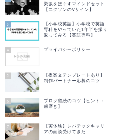
緊張をほぐすマインドセット
【ニクソンのVサイン】
【小学校英語】小学校で英語
3
専科をやっていた1年半を振り
返ってみる【英語専科】
プライバシーポリシー
4
【提案文テンプレートあり】
5
制作パートナー応募のコツ
ブログ継続のコツ【ヒント：
6
歯磨き】
【実体験】レバテックキャリ
7
アの面談受けてきた