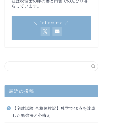
在は税理士の卵の妻と田舎でのんびり暮
らしています。
＼ Follow me ／
最近の投稿
【宅建試験 合格体験記】独学で40点を達成
した勉強法と心構え