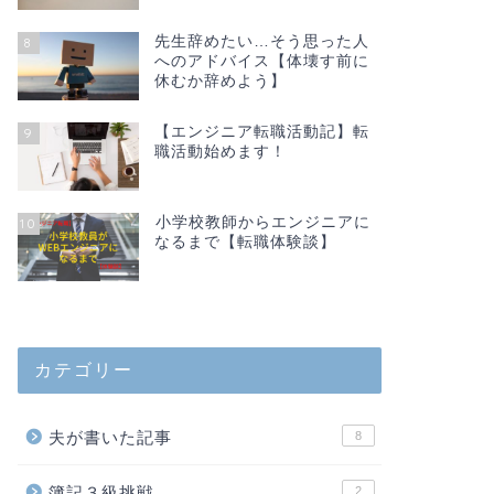
先生辞めたい…そう思った人
8
へのアドバイス【体壊す前に
休むか辞めよう】
【エンジニア転職活動記】転
9
職活動始めます！
小学校教師からエンジニアに
10
なるまで【転職体験談】
カテゴリー
夫が書いた記事
8
簿記３級挑戦
2