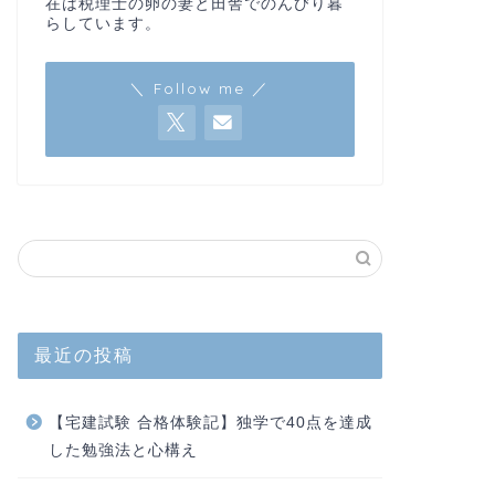
在は税理士の卵の妻と田舎でのんびり暮
らしています。
＼ Follow me ／
最近の投稿
【宅建試験 合格体験記】独学で40点を達成
した勉強法と心構え