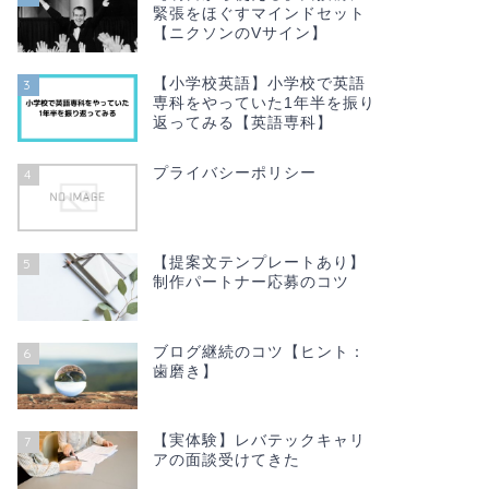
緊張をほぐすマインドセット
【ニクソンのVサイン】
【小学校英語】小学校で英語
3
専科をやっていた1年半を振り
返ってみる【英語専科】
プライバシーポリシー
4
【提案文テンプレートあり】
5
制作パートナー応募のコツ
ブログ継続のコツ【ヒント：
6
歯磨き】
【実体験】レバテックキャリ
7
アの面談受けてきた