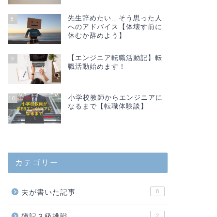
先生辞めたい…そう思った人
8
へのアドバイス【体壊す前に
休むか辞めよう】
【エンジニア転職活動記】転
9
職活動始めます！
小学校教師からエンジニアに
10
なるまで【転職体験談】
カテゴリー
夫が書いた記事
8
簿記３級挑戦
2