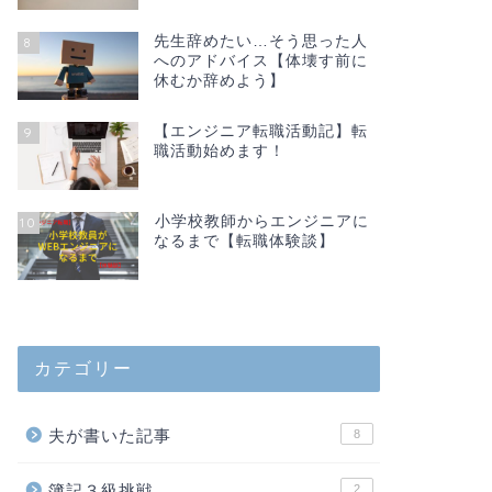
先生辞めたい…そう思った人
8
へのアドバイス【体壊す前に
休むか辞めよう】
【エンジニア転職活動記】転
9
職活動始めます！
小学校教師からエンジニアに
10
なるまで【転職体験談】
カテゴリー
夫が書いた記事
8
簿記３級挑戦
2