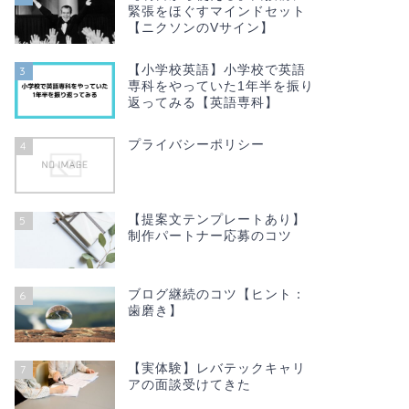
緊張をほぐすマインドセット
【ニクソンのVサイン】
【小学校英語】小学校で英語
3
専科をやっていた1年半を振り
返ってみる【英語専科】
プライバシーポリシー
4
【提案文テンプレートあり】
5
制作パートナー応募のコツ
ブログ継続のコツ【ヒント：
6
歯磨き】
【実体験】レバテックキャリ
7
アの面談受けてきた