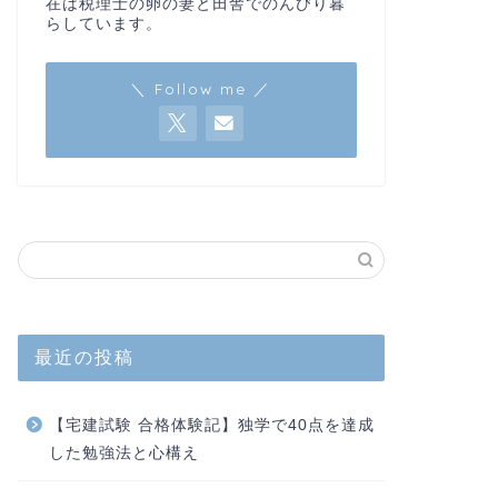
在は税理士の卵の妻と田舎でのんびり暮
らしています。
＼ Follow me ／
最近の投稿
【宅建試験 合格体験記】独学で40点を達成
した勉強法と心構え