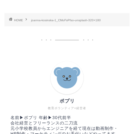
HOME
joanna-kosinska-1_CMoFsPfso-unsplash-320×180
ポプリ
教育ボランティア×経営者
名前▶︎ポプリ 年齢▶︎30代前半
会社経営とフリーランスの二刀流
元小学校教員からエンジニアを経て現在は動画制作・
HP制作・マーケティングのお手伝いなどやってます。