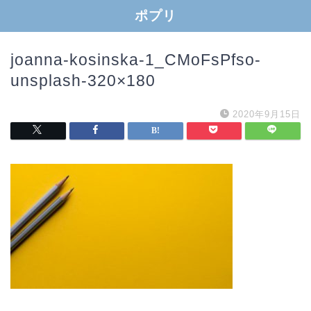
ポプリ
joanna-kosinska-1_CMoFsPfso-
unsplash-320×180
2020年9月15日