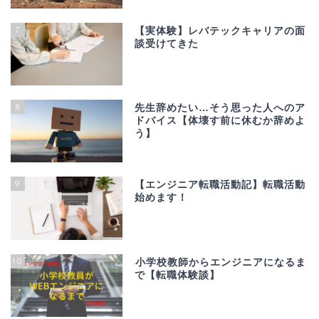
7
【実体験】レバテックキャリアの面
談受けてきた
8
先生辞めたい…そう思った人へのア
ドバイス【体壊す前に休むか辞めよ
う】
9
【エンジニア転職活動記】転職活動
始めます！
10
小学校教師からエンジニアになるま
で【転職体験談】