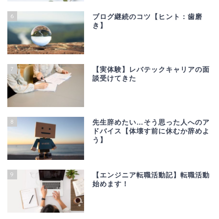
6
ブログ継続のコツ【ヒント：歯磨
き】
7
【実体験】レバテックキャリアの面
談受けてきた
8
先生辞めたい…そう思った人へのア
ドバイス【体壊す前に休むか辞めよ
う】
9
【エンジニア転職活動記】転職活動
始めます！