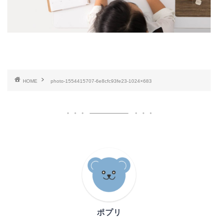
HOME
photo-1554415707-6e8cfc93fe23-1024×683
ポプリ