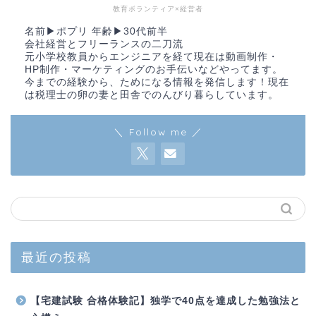
教育ボランティア×経営者
名前▶︎ポプリ 年齢▶︎30代前半
会社経営とフリーランスの二刀流
元小学校教員からエンジニアを経て現在は動画制作・
HP制作・マーケティングのお手伝いなどやってます。
今までの経験から、ためになる情報を発信します！現在
は税理士の卵の妻と田舎でのんびり暮らしています。
＼ Follow me ／
最近の投稿
【宅建試験 合格体験記】独学で40点を達成した勉強法と