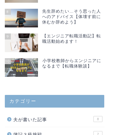
先生辞めたい…そう思った人
8
へのアドバイス【体壊す前に
休むか辞めよう】
【エンジニア転職活動記】転
9
職活動始めます！
小学校教師からエンジニアに
10
なるまで【転職体験談】
カテゴリー
夫が書いた記事
8
簿記３級挑戦
2