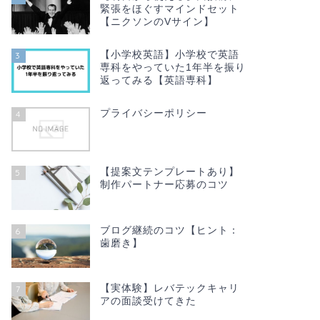
緊張をほぐすマインドセット
【ニクソンのVサイン】
【小学校英語】小学校で英語
3
専科をやっていた1年半を振り
返ってみる【英語専科】
プライバシーポリシー
4
【提案文テンプレートあり】
5
制作パートナー応募のコツ
ブログ継続のコツ【ヒント：
6
歯磨き】
【実体験】レバテックキャリ
7
アの面談受けてきた