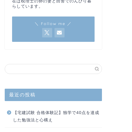
在は税理士の卵の妻と田舎でのんびり暮
らしています。
＼ Follow me ／
最近の投稿
【宅建試験 合格体験記】独学で40点を達成
した勉強法と心構え