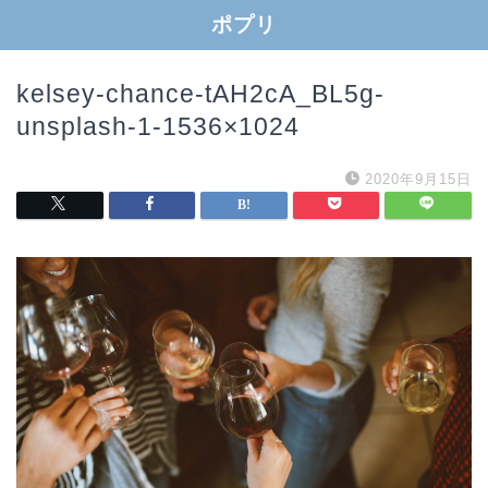
ポプリ
kelsey-chance-tAH2cA_BL5g-
unsplash-1-1536×1024
2020年9月15日