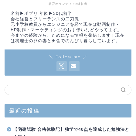
教育ボランティア×経営者
名前▶︎ポプリ 年齢▶︎30代前半
会社経営とフリーランスの二刀流
元小学校教員からエンジニアを経て現在は動画制作・
HP制作・マーケティングのお手伝いなどやってます。
今までの経験から、ためになる情報を発信します！現在
は税理士の卵の妻と田舎でのんびり暮らしています。
＼ Follow me ／
最近の投稿
【宅建試験 合格体験記】独学で40点を達成した勉強法と