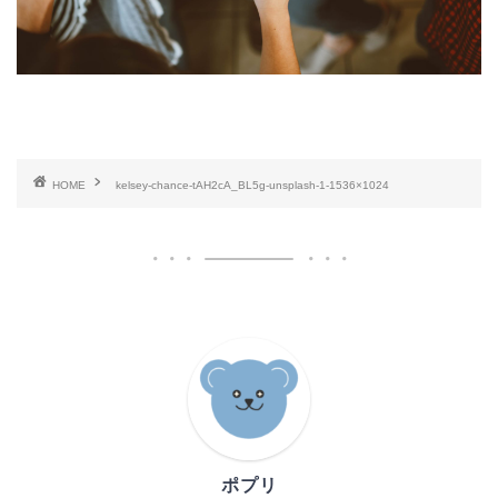
HOME
kelsey-chance-tAH2cA_BL5g-unsplash-1-1536×1024
ポプリ