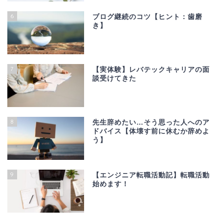
6
ブログ継続のコツ【ヒント：歯磨
き】
7
【実体験】レバテックキャリアの面
談受けてきた
8
先生辞めたい…そう思った人へのア
ドバイス【体壊す前に休むか辞めよ
う】
9
【エンジニア転職活動記】転職活動
始めます！