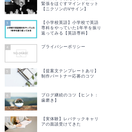
緊張をほぐすマインドセット
【ニクソンのVサイン】
【小学校英語】小学校で英語
3
専科をやっていた1年半を振り
返ってみる【英語専科】
プライバシーポリシー
4
【提案文テンプレートあり】
5
制作パートナー応募のコツ
ブログ継続のコツ【ヒント：
6
歯磨き】
【実体験】レバテックキャリ
7
アの面談受けてきた