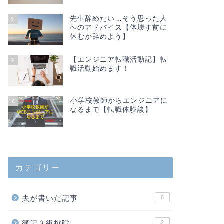
先生辞めたい…そう思った人
8
へのアドバイス【体壊す前に
休むか辞めよう】
【エンジニア転職活動記】転
9
職活動始めます！
小学校教師からエンジニアに
10
なるまで【転職体験談】
カテゴリー
夫が書いた記事
8
簿記３級挑戦
2