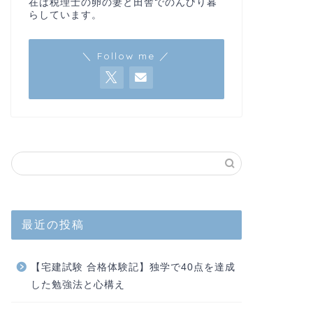
在は税理士の卵の妻と田舎でのんびり暮
らしています。
＼ Follow me ／
最近の投稿
【宅建試験 合格体験記】独学で40点を達成
した勉強法と心構え