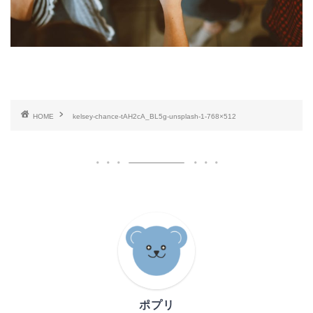
HOME
kelsey-chance-tAH2cA_BL5g-unsplash-1-768×512
ポプリ