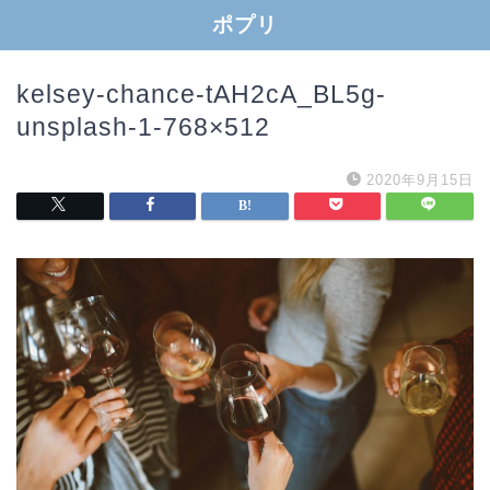
ポプリ
kelsey-chance-tAH2cA_BL5g-
unsplash-1-768×512
2020年9月15日