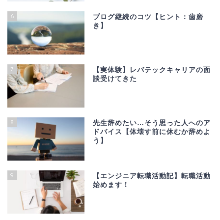
6
ブログ継続のコツ【ヒント：歯磨
き】
7
【実体験】レバテックキャリアの面
談受けてきた
8
先生辞めたい…そう思った人へのア
ドバイス【体壊す前に休むか辞めよ
う】
9
【エンジニア転職活動記】転職活動
始めます！