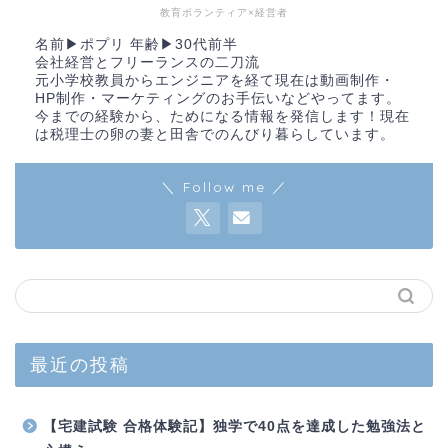
教育ボランティア×経営者
名前▶︎ポプリ 年齢▶︎30代前半
会社経営とフリーランスの二刀流
元小学校教員からエンジニアを経て現在は動画制作・
HP制作・マーケティングのお手伝いなどやってます。
今までの経験から、ためになる情報を発信します！現在
は税理士の卵の妻と田舎でのんびり暮らしています。
＼ Follow me ／
最近の投稿
【宅建試験 合格体験記】独学で40点を達成した勉強法と