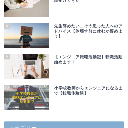
談受けてきた
8
先生辞めたい…そう思った人へのア
ドバイス【体壊す前に休むか辞めよ
う】
9
【エンジニア転職活動記】転職活動
始めます！
10
小学校教師からエンジニアになるま
で【転職体験談】
カテゴリー