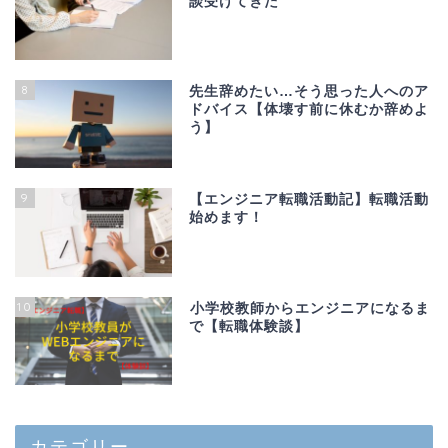
談受けてきた
8
先生辞めたい…そう思った人へのア
ドバイス【体壊す前に休むか辞めよ
う】
9
【エンジニア転職活動記】転職活動
始めます！
10
小学校教師からエンジニアになるま
で【転職体験談】
カテゴリー