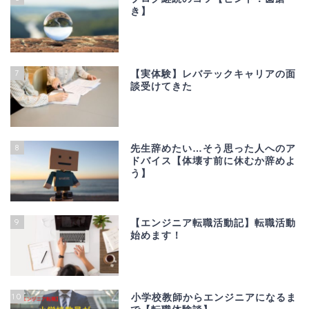
き】
7
【実体験】レバテックキャリアの面
談受けてきた
8
先生辞めたい…そう思った人へのア
ドバイス【体壊す前に休むか辞めよ
う】
9
【エンジニア転職活動記】転職活動
始めます！
10
小学校教師からエンジニアになるま