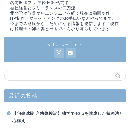
名前▶︎ポプリ 年齢▶︎30代前半
会社経営とフリーランスの二刀流
元小学校教員からエンジニアを経て現在は動画制作・
HP制作・マーケティングのお手伝いなどやってます。
今までの経験から、ためになる情報を発信します！現在
は税理士の卵の妻と田舎でのんびり暮らしています。
＼ Follow me ／
最近の投稿
【宅建試験 合格体験記】独学で40点を達成した勉強法と
心構え