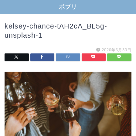
ポプリ
kelsey-chance-tAH2cA_BL5g-
unsplash-1
2020年6月30日