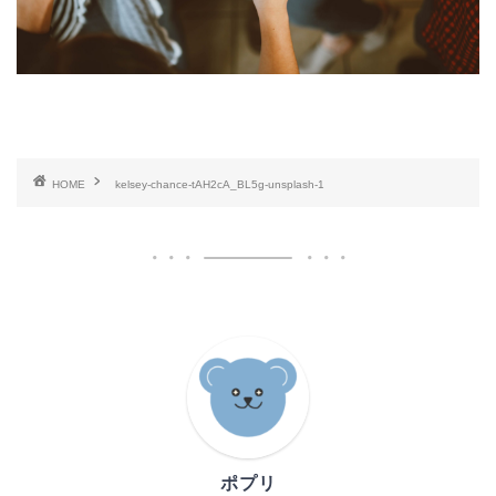
HOME
kelsey-chance-tAH2cA_BL5g-unsplash-1
ポプリ