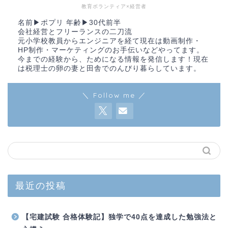
教育ボランティア×経営者
名前▶︎ポプリ 年齢▶︎30代前半
会社経営とフリーランスの二刀流
元小学校教員からエンジニアを経て現在は動画制作・
HP制作・マーケティングのお手伝いなどやってます。
今までの経験から、ためになる情報を発信します！現在
は税理士の卵の妻と田舎でのんびり暮らしています。
＼ Follow me ／
最近の投稿
【宅建試験 合格体験記】独学で40点を達成した勉強法と