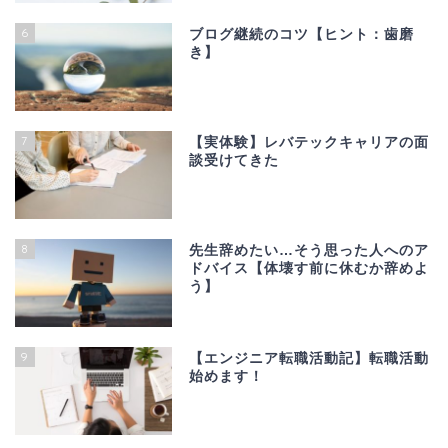
6
ブログ継続のコツ【ヒント：歯磨
き】
7
【実体験】レバテックキャリアの面
談受けてきた
8
先生辞めたい…そう思った人へのア
ドバイス【体壊す前に休むか辞めよ
う】
9
【エンジニア転職活動記】転職活動
始めます！