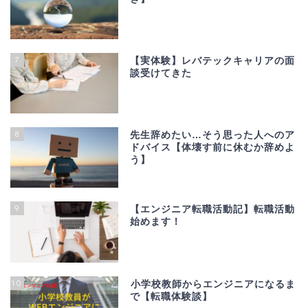
7
【実体験】レバテックキャリアの面
談受けてきた
8
先生辞めたい…そう思った人へのア
ドバイス【体壊す前に休むか辞めよ
う】
9
【エンジニア転職活動記】転職活動
始めます！
10
小学校教師からエンジニアになるま
で【転職体験談】