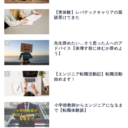
7
【実体験】レバテックキャリアの面
談受けてきた
8
先生辞めたい…そう思った人へのア
ドバイス【体壊す前に休むか辞めよ
う】
9
【エンジニア転職活動記】転職活動
始めます！
10
小学校教師からエンジニアになるま
で【転職体験談】