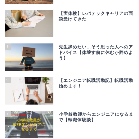
7
【実体験】レバテックキャリアの面
談受けてきた
8
先生辞めたい…そう思った人へのア
ドバイス【体壊す前に休むか辞めよ
う】
9
【エンジニア転職活動記】転職活動
始めます！
10
小学校教師からエンジニアになるま
で【転職体験談】