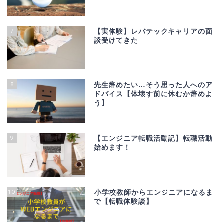
7
【実体験】レバテックキャリアの面
談受けてきた
8
先生辞めたい…そう思った人へのア
ドバイス【体壊す前に休むか辞めよ
う】
9
【エンジニア転職活動記】転職活動
始めます！
10
小学校教師からエンジニアになるま
で【転職体験談】