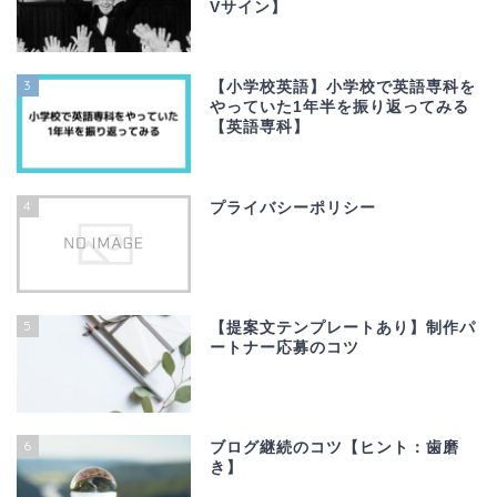
Vサイン】
3
【小学校英語】小学校で英語専科を
やっていた1年半を振り返ってみる
【英語専科】
4
プライバシーポリシー
5
【提案文テンプレートあり】制作パ
ートナー応募のコツ
6
ブログ継続のコツ【ヒント：歯磨
き】