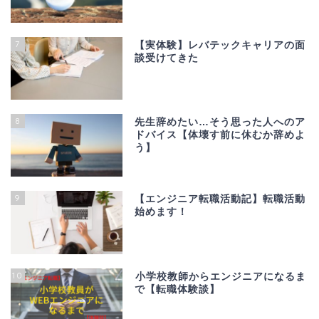
7
【実体験】レバテックキャリアの面
談受けてきた
8
先生辞めたい…そう思った人へのア
ドバイス【体壊す前に休むか辞めよ
う】
9
【エンジニア転職活動記】転職活動
始めます！
10
小学校教師からエンジニアになるま
で【転職体験談】