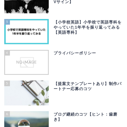
Vサイン】
3
【小学校英語】小学校で英語専科を
やっていた1年半を振り返ってみる
【英語専科】
4
プライバシーポリシー
5
【提案文テンプレートあり】制作パ
ートナー応募のコツ
6
ブログ継続のコツ【ヒント：歯磨
き】