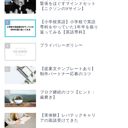
緊張をほぐすマインドセット
【ニクソンのVサイン】
【小学校英語】小学校で英語
3
専科をやっていた1年半を振り
返ってみる【英語専科】
プライバシーポリシー
4
【提案文テンプレートあり】
5
制作パートナー応募のコツ
ブログ継続のコツ【ヒント：
6
歯磨き】
【実体験】レバテックキャリ
7
アの面談受けてきた