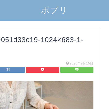
ポプリ
e051d33c19-1024×683-1-
2020年9月15日