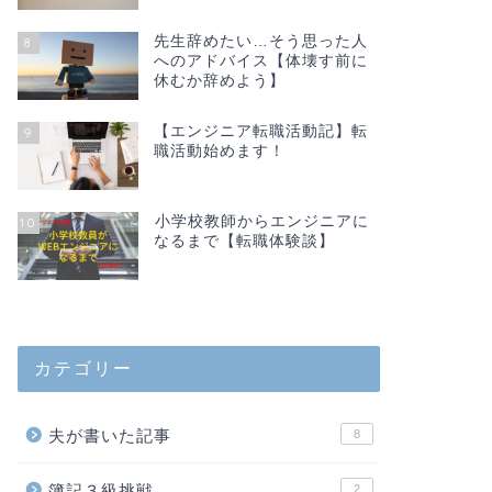
先生辞めたい…そう思った人
8
へのアドバイス【体壊す前に
休むか辞めよう】
【エンジニア転職活動記】転
9
職活動始めます！
小学校教師からエンジニアに
10
なるまで【転職体験談】
カテゴリー
夫が書いた記事
8
簿記３級挑戦
2