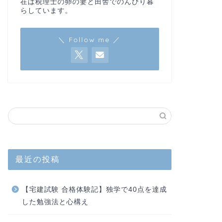
在は税理士の卵の妻と田舎でのんびり暮
らしています。
＼ Follow me ／
最近の投稿
【宅建試験 合格体験記】独学で40点を達成
した勉強法と心構え