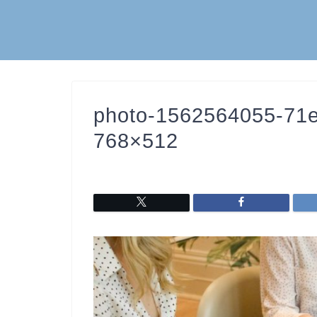
photo-1562564055-71
768×512