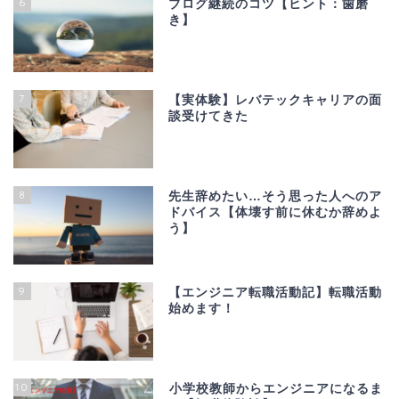
6
ブログ継続のコツ【ヒント：歯磨
き】
7
【実体験】レバテックキャリアの面
談受けてきた
8
先生辞めたい…そう思った人へのア
ドバイス【体壊す前に休むか辞めよ
う】
9
【エンジニア転職活動記】転職活動
始めます！
10
小学校教師からエンジニアになるま