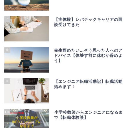
7
【実体験】レバテックキャリアの面
談受けてきた
8
先生辞めたい…そう思った人へのア
ドバイス【体壊す前に休むか辞めよ
う】
9
【エンジニア転職活動記】転職活動
始めます！
10
小学校教師からエンジニアになるま
で【転職体験談】