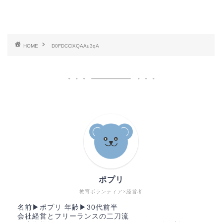
HOME
D0FDCClXQAAu3qA
ポプリ
教育ボランティア×経営者
名前▶︎ポプリ 年齢▶︎30代前半
会社経営とフリーランスの二刀流