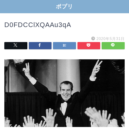
ポプリ
D0FDCClXQAAu3qA
2020年5月31日