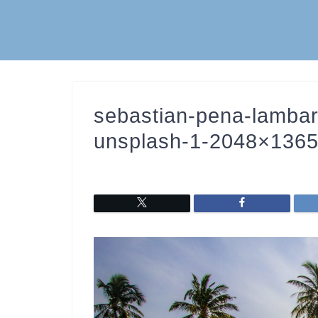
sebastian-pena-lamb
unsplash-1-2048×136