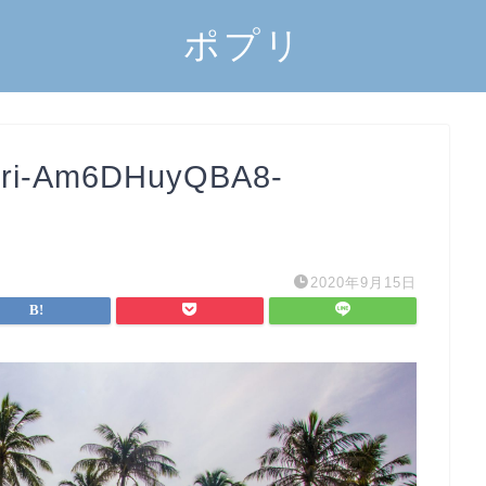
ポプリ
arri-Am6DHuyQBA8-
5
2020年9月15日