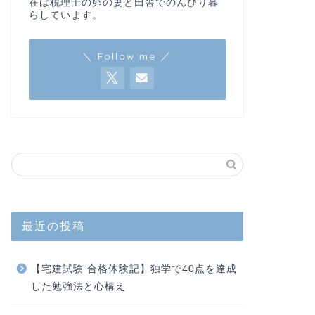
在は税理士の卵の妻と田舎でのんびり暮
らしています。
＼ Follow me ／
最近の投稿
【宅建試験 合格体験記】独学で40点を達成
した勉強法と心構え