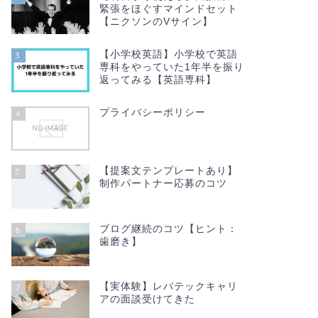
緊張をほぐすマインドセット
【ニクソンのVサイン】
【小学校英語】小学校で英語
3
専科をやっていた1年半を振り
返ってみる【英語専科】
プライバシーポリシー
4
【提案文テンプレートあり】
5
制作パートナー応募のコツ
ブログ継続のコツ【ヒント：
6
歯磨き】
【実体験】レバテックキャリ
7
アの面談受けてきた