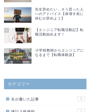
先生辞めたい…そう思った人
8
へのアドバイス【体壊す前に
休むか辞めよう】
【エンジニア転職活動記】転
9
職活動始めます！
小学校教師からエンジニアに
10
なるまで【転職体験談】
カテゴリー
夫が書いた記事
8
簿記３級挑戦
2