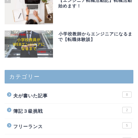
【エンジニア転職活動記】転職活動
始めます！
10
小学校教師からエンジニアになるま
で【転職体験談】
カテゴリー
8
夫が書いた記事
2
簿記３級挑戦
5
フリーランス