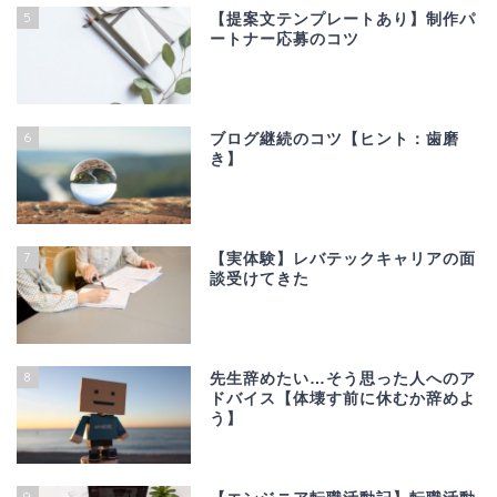
5
【提案文テンプレートあり】制作パ
ートナー応募のコツ
6
ブログ継続のコツ【ヒント：歯磨
き】
7
【実体験】レバテックキャリアの面
談受けてきた
8
先生辞めたい…そう思った人へのア
ドバイス【体壊す前に休むか辞めよ
う】
9