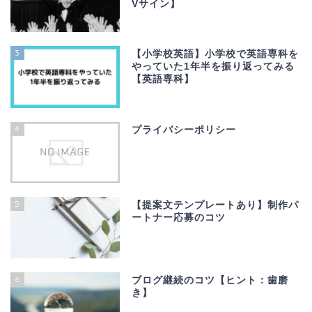
Vサイン】
3
【小学校英語】小学校で英語専科を
やっていた1年半を振り返ってみる
【英語専科】
4
プライバシーポリシー
5
【提案文テンプレートあり】制作パ
ートナー応募のコツ
6
ブログ継続のコツ【ヒント：歯磨
き】