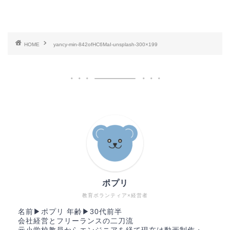
HOME
yancy-min-842ofHC6MaI-unsplash-300×199
ポプリ
教育ボランティア×経営者
名前▶︎ポプリ 年齢▶︎30代前半
会社経営とフリーランスの二刀流