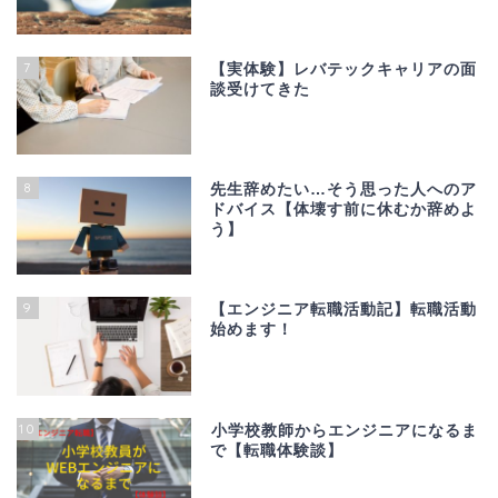
7
【実体験】レバテックキャリアの面
談受けてきた
8
先生辞めたい…そう思った人へのア
ドバイス【体壊す前に休むか辞めよ
う】
9
【エンジニア転職活動記】転職活動
始めます！
10
小学校教師からエンジニアになるま
で【転職体験談】